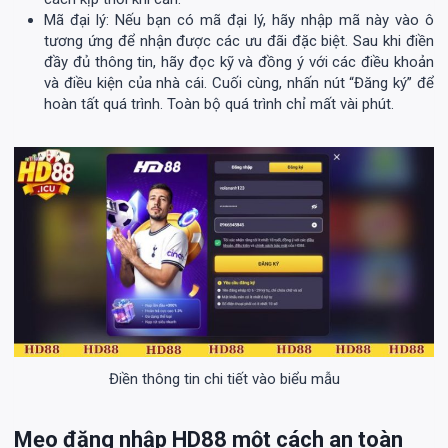
Mã đại lý: Nếu bạn có mã đại lý, hãy nhập mã này vào ô
tương ứng để nhận được các ưu đãi đặc biệt. Sau khi điền
đầy đủ thông tin, hãy đọc kỹ và đồng ý với các điều khoản
và điều kiện của nhà cái. Cuối cùng, nhấn nút “Đăng ký” để
hoàn tất quá trình. Toàn bộ quá trình chỉ mất vài phút.
Điền thông tin chi tiết vào biểu mẫu
Mẹo đăng nhập HD88 một cách an toàn