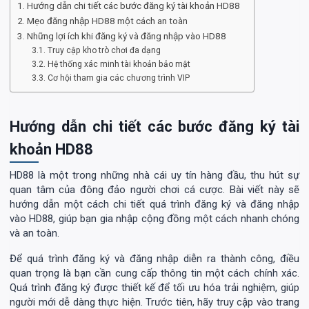
Hướng dẫn chi tiết các bước đăng ký tài khoản HD88
Mẹo đăng nhập HD88 một cách an toàn
Những lợi ích khi đăng ký và đăng nhập vào HD88
Truy cập kho trò chơi đa dạng
Hệ thống xác minh tài khoản bảo mật
Cơ hội tham gia các chương trình VIP
Hướng dẫn chi tiết các bước đăng ký tài
khoản HD88
HD88 là một trong những nhà cái uy tín hàng đầu, thu hút sự
quan tâm của đông đảo người chơi cá cược. Bài viết này sẽ
hướng dẫn một cách chi tiết quá trình đăng ký và đăng nhập
vào HD88, giúp bạn gia nhập cộng đồng một cách nhanh chóng
và an toàn.
Để quá trình đăng ký và đăng nhập diễn ra thành công, điều
quan trọng là bạn cần cung cấp thông tin một cách chính xác.
Quá trình đăng ký được thiết kế để tối ưu hóa trải nghiệm, giúp
người mới dễ dàng thực hiện. Trước tiên, hãy truy cập vào trang